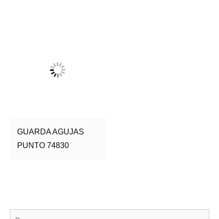
GUARDA AGUJAS
PUNTO 74830
Bu