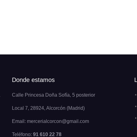
Donde estamos
a
Calle Princesa Doña Sofía, 5 posterior
Local 7, 28924, Alcorcón (Madrid)
Email: mercerialcorcon@gmail.com
Teléfono:
91 610 22 78