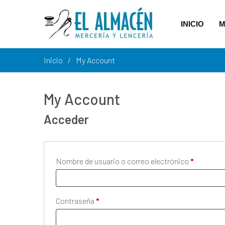
INICIO
M
Inicio
My Account
My Account
Acceder
Obligator
Nombre de usuario o correo electrónico
*
Obligatorio
Contraseña
*