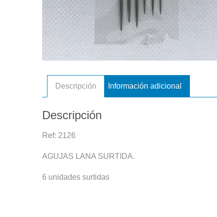
Descripción
Información adicional
Descripción
Ref: 2126
AGUJAS LANA SURTIDA.
6 unidades surtidas