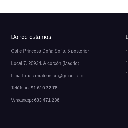
Donde estamos
a
Calle Princesa Doña Sofía, 5 posterior
Local 7, 28924, Alcorcón (Madrid)
Email: mercerialcorcon@gmail.com
Teléfono:
91 610 22 78
Whatsapp:
603 471 236