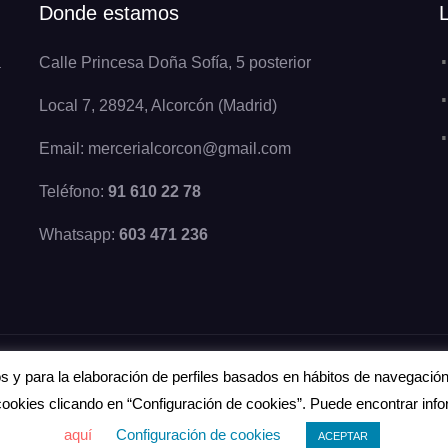
Donde estamos
a
Calle Princesa Doña Sofía, 5 posterior
Local 7, 28924, Alcorcón (Madrid)
Email: mercerialcorcon@gmail.com
Teléfono:
91 610 22 78
Whatsapp:
603 471 236
cos y para la elaboración de perfiles basados en hábitos de navegació
 cookies clicando en “Configuración de cookies”. Puede encontrar in
aquí
Configuración de cookies
ACEPTAR