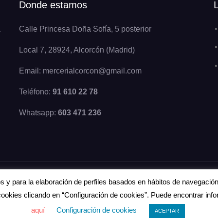
Donde estamos
a
Calle Princesa Doña Sofía, 5 posterior
Local 7, 28924, Alcorcón (Madrid)
Email: mercerialcorcon@gmail.com
Teléfono:
91 610 22 78
Whatsapp:
603 471 236
cos y para la elaboración de perfiles basados en hábitos de navegació
 cookies clicando en “Configuración de cookies”. Puede encontrar in
aquí
Configuración de cookies
ACEPTAR