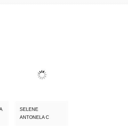
A
SELENE
ANTONELA C