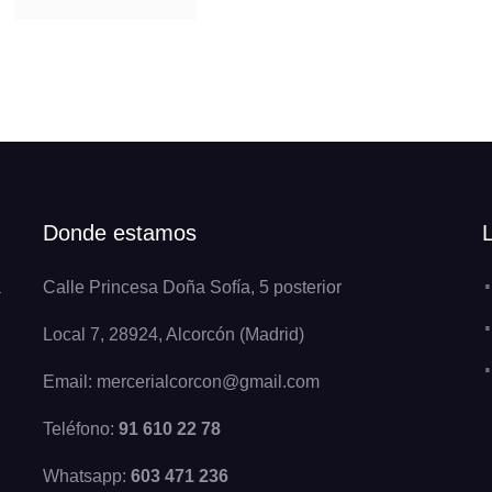
Donde estamos
a
Calle Princesa Doña Sofía, 5 posterior
Local 7, 28924, Alcorcón (Madrid)
Email: mercerialcorcon@gmail.com
Teléfono:
91 610 22 78
Whatsapp:
603 471 236