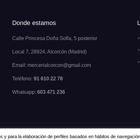
Donde estamos
a
Calle Princesa Doña Sofía, 5 posterior
Local 7, 28924, Alcorcón (Madrid)
Email: mercerialcorcon@gmail.com
Teléfono:
91 610 22 78
Whatsapp:
603 471 236
cos y para la elaboración de perfiles basados en hábitos de navegació