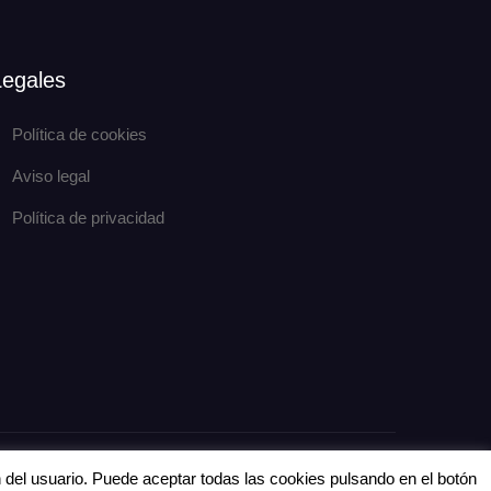
Legales
Política de cookies
Aviso legal
Política de privacidad
eCommerce Gem por
ProDesigns
n del usuario. Puede aceptar todas las cookies pulsando en el botón