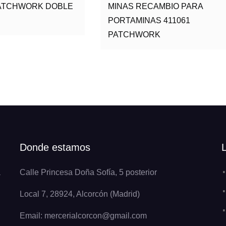
ATCHWORK DOBLE
MINAS RECAMBIO PARA
PORTAMINAS 411061
PATCHWORK
Donde estamos
a
Calle Princesa Doña Sofía, 5 posterior
Local 7, 28924, Alcorcón (Madrid)
Email: mercerialcorcon@gmail.com