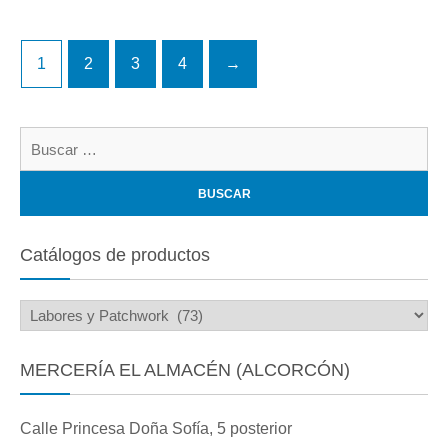
1
2
3
4
→
Bu
Catálogos de productos
MERCERÍA EL ALMACÉN (ALCORCÓN)
Calle Princesa Doña Sofía, 5 posterior